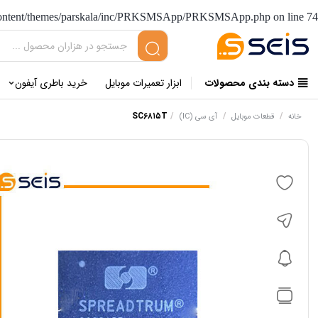
-content/themes/parskala/inc/PRKSMSApp/PRKSMSApp.php
on line
74
دسته بندی محصولات
ابزار تعمیرات موبایل
خرید باطری آیفون
SC۶۸۱۵T
/
/
/
خانه
قطعات موبایل
آی سی (IC)