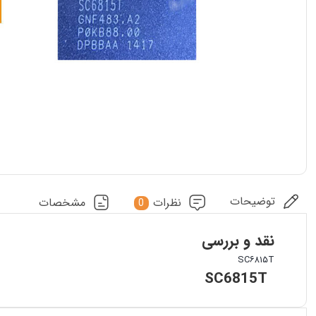
توضیحات
نظرات
مشخصات
0
نقد و بررسی
SC۶۸۱۵T
SC6815T