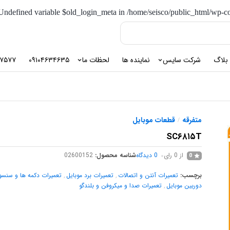
 Undefined variable $old_login_meta in
/home/seisco/public_html/wp
بلاگ
شرکت سایس
نماینده ها
لحظات ما
۰۹۱۰۴۶۳۴۶۳۵
۲۷۵۷۷
متفرقه
قطعات موبایل
/
SC۶۸۱۵T
از 0 رای
0
دیدگاه
شناسه محصول:
02600152
0
برچسب:
تعمیرات آنتن و اتصالات
,
تعمیرات برد موبایل
,
تعمیرات دکمه ها و سنسو
دوربین موبایل
,
تعمیرات صدا و میکروفن و بلندگو