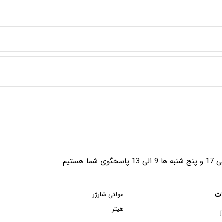
ت
مولتی شارژر
هیتر