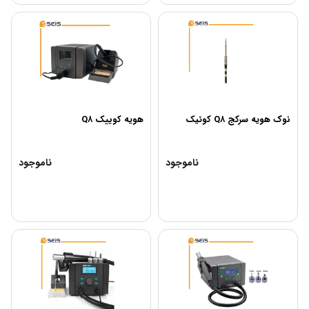
نوک هویه سرکج Q۸ کوئیک
هویه کوییک Q۸
ناموجود
ناموجود