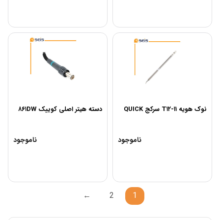
نوک هویه T۱۲-۱۱ سرکج QUICK
دسته هیتر اصلی کوییک ۸۶۱DW
ناموجود
ناموجود
←
2
1