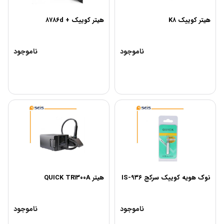
هیتر کوییک K۸
هیتر کوییک + ۸۷۸۶d
ناموجود
ناموجود
نوک هویه کوییک سرکج IS-۹۳۶
هیتر QUICK TR۱۳۰۰A
ناموجود
ناموجود