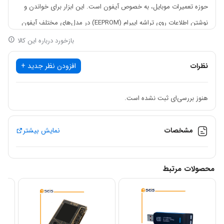
حوزه تعمیرات موبایل، به خصوص آیفون است. این ابزار برای خواندن و
نوشتن اطلاعات روی تراشه ایپرام (EEPROM) در مدل‌های مختلف آیفون
از جمله ایکس تا ۱۲ پرومکس استفاده می‌شود.
بازخورد درباره این کالا
ایپرام (EEPROM) چیست؟
نظرات
افزودن نظر جدید +
ایپرام یک نوع حافظه غیر فرار است که اطلاعات را حتی پس از قطع برق
حفظ می‌کند. در گوشی‌های موبایل، ایپرام برای ذخیره اطلاعات مهمی مانند
هنوز بررسی‌ای ثبت نشده است.
سریال نامبر، IMEI، تنظیمات شبکه و برخی اطلاعات دیگر استفاده می‌شود.
کاربردهای ایپرام ریدر
XinZhiZao FIX-E13
:
مشخصات
نمایش بیشتر
تعمیرات نرم افزاری:
در مواردی که نرم افزار گوشی دچار مشکل شده و با
روش‌های معمول قابل حل نیست، با استفاده از این ابزار می‌توان اطلاعات
محصولات مرتبط
ایپرام را خوانده و در صورت نیاز ویرایش یا جایگزین کرد.
رفع مشکلات شبکه:
برخی مشکلات مربوط به شبکه مانند عدم شناسایی
سیم کارت یا عدم اتصال به اینترنت ممکن است به دلیل مشکل در اطلاعات
ذخیره شده در ایپرام باشد که با این ابزار قابل حل است.