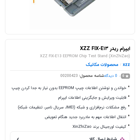
ایپرام ریدر XZZ FIX-E۱۳
XZZ FIX-E13 EEPROM Chip Test Stand (XinZhiZao)
xzz
محصولات مکانیک
/
0
دیدگاه
شناسه محصول:
00200423
0
خواندن و نوشتن اطلاعات چیپ EEPROM بدون نیاز به جدا کردن چیپ
قابلیت ویرایش و جایگزینی اطلاعات ایپرام
رفع مشکلات نرم‌افزاری و شبکه (IMEI، سریال نامبر، تنظیمات شبکه)
انتقال اطلاعات مهم به مادربرد جدید هنگام تعویض
کیفیت اورجینال برند XinZhiZao
شرایط ارسال کالا