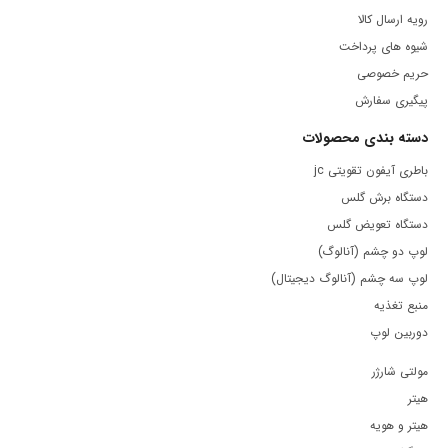
اگر قصد استفاده از این ابزار را دارید، توصیه می‌شود که از افراد متخصص
رویه ارسال کالا
کمک بگیرید.
شیوه های پرداخت
حریم خصوصی
برای اطلاعات بیشتر و خرید این محصول می‌توانید به
فروشگاه اینترنتی
پیگیری سفارش
سایس
مراجعه کنید .
دسته بندی محصولات
باطری آیفون تقویتی jc
دستگاه برش گلس
دستگاه تعویض گلس
لوپ دو چشم (آنالوگ)
لوپ سه چشم (آنالوگ دیجیتال)
منبع تغذیه
دوربین لوپ
مولتی شارژر
هیتر
هیتر و هویه