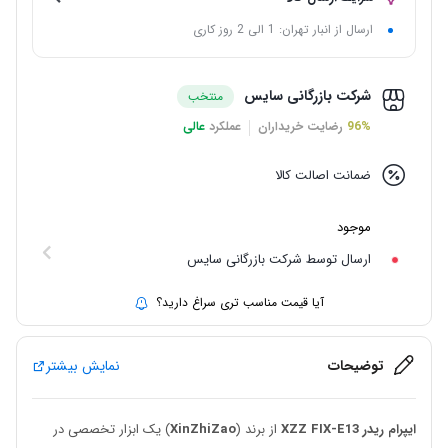
ارسال از انبار تهران: 1 الی 2 روز کاری
شرکت بازرگانی سایس
منتخب
96%
رضایت خریداران
عملکرد
عالی
ضمانت اصالت کالا
موجود
ارسال توسط شرکت بازرگانی سایس
آیا قیمت مناسب تری سراغ دارید؟
توضیحات
نمایش بیشتر
ایپرام ریدر XZZ FIX-E13
از برند (
XinZhiZao
) یک ابزار تخصصی در