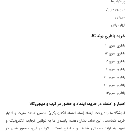
پروگرامرها
دوربین حرارتی
سپراتور
ابزار تراش
خرید باطری برند JC
باطری سری ۱۱
باطری سری ۱۲
باطری سری ۱۳
باطری سری ۱۴
باطری سری ۶s
باطری سری xs
باطری سری۱۳
اعتبار و اعتماد در خرید: اینماد و حضور در ترب و دیجی‌کالا
فروشگاه ما با دریافت اینماد (نماد اعتماد الکترونیکی)، تضمین‌کننده امنیت و اعتبار
خرید شماست. این نماد، نشان‌دهنده پایبندی ما به قوانین تجارت الکترونیک و
تعهد به ارائه خدماتی شفاف و مطمئن است. علاوه بر این، حضور فعال در